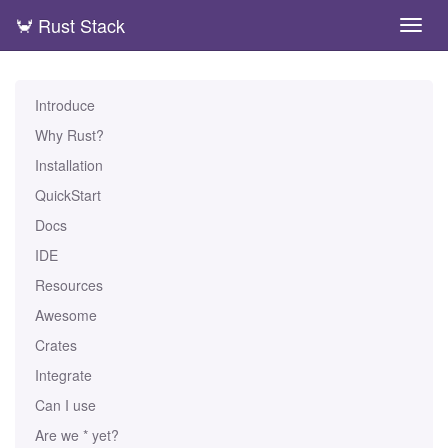
🦀 Rust Stack
Toggl
navig
Skip
to
main
Introduce
content
Why Rust?
Installation
QuickStart
Docs
IDE
Resources
Awesome
Crates
Integrate
Can I use
Are we * yet?