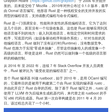
Graydon Hoare（
https://github.com/graydon
） 于 2006 年开始开
发的。后来提交给了 Mozilla ，2010年对外公布过 0.1.0 版本，最早
由 Ocmal 语言编写。他形容 Rust 是一种线程安全的支持并发的实
用型的编程语言，支持函数式编程与命令式编程。
Rust 是一门强调安全、性能和并发性的系统编程语言。它为了达到
这几个目的，甚至没有一个垃圾收集器。这也使 Rust 能够应用到其
他语言做不到的地方：嵌入到其他语言，有指定空间和时间需求的
程序，写底层代码（如设备驱动程序和操作系统）。针对当前的其
他编程语言，Rust 做到了没有运行时(Runtime)，没有数据竞争。
Rust 也致力于实现“零成本抽象”，尽管这些抽象给人的感觉像一个
高级的语言。即使是这样，Rust 仍然可以做到像一个低级的语言那
样的精确控制。
从 2016 年 至 2022 年，连续 7 年 Stack Overflow 开发人员调查
中，Rust 被评比为 “最受欢迎的编程语言” 之一。
首个 Rust 编译器 叫做 rustboot，始于 2010 年，是用 OCaml 编写
的，它最终目的是被用于构建第二个由 Rust 实现的编译器 rustc，
并由此开启了 Rust 自举的历程。除了基于 Rust 编写之外，rustc 还
使用了 LLVM 作为后端来生成机器代码，来代替之前 rustboot 的手
写 x86 代码生成器。Rust 第一次自举构建是在 2011 年 4 月 20
日。该过程总共花了一个小时。