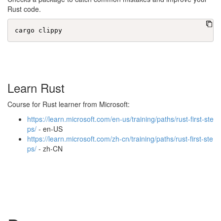
Rust code.
Learn Rust
Course for Rust learner from Microsoft:
h
t
t
p
s
:
/
/
l
e
a
r
n
.
m
i
c
r
o
s
o
f
t
.
c
o
m
/
e
n
-
u
s
/
t
r
a
i
n
i
n
g
/
p
a
t
h
s
/
r
u
s
t
-
f
i
r
s
t
-
s
t
e
p
s
/
- en-US
h
t
t
p
s
:
/
/
l
e
a
r
n
.
m
i
c
r
o
s
o
f
t
.
c
o
m
/
z
h
-
c
n
/
t
r
a
i
n
i
n
g
/
p
a
t
h
s
/
r
u
s
t
-
f
i
r
s
t
-
s
t
e
p
s
/
- zh-CN