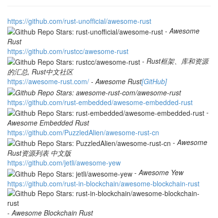
h
t
t
p
s
:
/
/
g
i
t
h
u
b
.
c
o
m
/
r
u
s
t
-
u
n
o
f
f
i
c
i
a
l
/
a
w
e
s
o
m
e
-
r
u
s
t
-
Awesome
Rust
h
t
t
p
s
:
/
/
g
i
t
h
u
b
.
c
o
m
/
r
u
s
t
c
c
/
a
w
e
s
o
m
e
-
r
u
s
t
-
Rust框架、库和资源
的汇总, Rust中文社区
h
t
t
p
s
:
/
/
a
w
e
s
o
m
e
-
r
u
s
t
.
c
o
m
/
-
Awesome Rust
[GitHub]
h
t
t
p
s
:
/
/
g
i
t
h
u
b
.
c
o
m
/
r
u
s
t
-
e
m
b
e
d
d
e
d
/
a
w
e
s
o
m
e
-
e
m
b
e
d
d
e
d
-
r
u
s
t
-
Awesome Embedded Rust
h
t
t
p
s
:
/
/
g
i
t
h
u
b
.
c
o
m
/
P
u
z
z
l
e
d
A
l
i
e
n
/
a
w
e
s
o
m
e
-
r
u
s
t
-
c
n
-
Awesome
Rust资源列表 中文版
h
t
t
p
s
:
/
/
g
i
t
h
u
b
.
c
o
m
/
j
e
t
l
i
/
a
w
e
s
o
m
e
-
y
e
w
-
Awesome Yew
h
t
t
p
s
:
/
/
g
i
t
h
u
b
.
c
o
m
/
r
u
s
t
-
i
n
-
b
l
o
c
k
c
h
a
i
n
/
a
w
e
s
o
m
e
-
b
l
o
c
k
c
h
a
i
n
-
r
u
s
t
-
Awesome Blockchain Rust