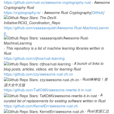
h
t
t
p
s
:
/
/
g
i
t
h
u
b
.
c
o
m
/
r
u
s
t
-
c
c
/
a
w
e
s
o
m
e
-
c
r
y
p
t
o
g
r
a
p
h
y
-
r
u
s
t
-
Awesome
Cryptography Rust
https://cryptography.rs/
-
Awesome Rust Cryptography
[GitHub]
h
t
t
p
s
:
/
/
g
i
t
h
u
b
.
c
o
m
/
v
a
a
a
a
a
n
q
u
i
s
h
/
A
w
e
s
o
m
e
-
R
u
s
t
-
M
a
c
h
i
n
e
L
e
a
r
n
i
n
g
-
This repository is a list of machine learning libraries written in
Rust
h
t
t
p
s
:
/
/
g
i
t
h
u
b
.
c
o
m
/
c
t
j
h
o
a
/
r
u
s
t
-
l
e
a
r
n
i
n
g
-
A bunch of links to
blog posts, articles, videos, etc for learning Rust
h
t
t
p
s
:
/
/
g
i
t
h
u
b
.
c
o
m
/
z
z
y
/
a
w
e
s
o
m
e
-
r
u
s
t
-
z
h
-
c
n
-
Rust棒棒哒！资
源大全中文版
h
t
t
p
s
:
/
/
g
i
t
h
u
b
.
c
o
m
/
T
a
K
O
8
K
i
/
a
w
e
s
o
m
e
-
r
e
w
r
i
t
e
-
i
t
-
i
n
-
r
u
s
t
-
A
curated list of replacements for existing software written in Rust
h
t
t
p
s
:
/
/
g
i
t
h
u
b
.
c
o
m
/
K
e
r
n
e
l
E
r
r
/
a
w
e
s
o
m
e
-
r
u
s
t
-
z
h
-
Rust资源汇总