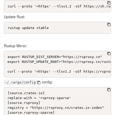
Update Rust:
Rustup Mirror:
export RUSTUP_DIST_SERVER="https://rsproxy.cn"

export RUSTUP_UPDATE_ROOT="https://rsproxy.cn/rustup"
config:
~/.cargo/config
[source.crates-io]

replace-with = 'rsproxy-sparse'

[source.rsproxy]

registry = "https://rsproxy.cn/crates.io-index"

[source.rsproxy-sparse]
