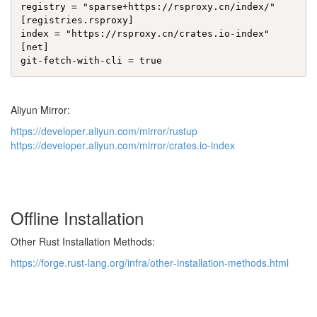
registry = "sparse+https://rsproxy.cn/index/"

[registries.rsproxy]

index = "https://rsproxy.cn/crates.io-index"

[net]

Aliyun Mirror:
h
t
t
p
s
:
/
/
d
e
v
e
l
o
p
e
r
.
a
l
i
y
u
n
.
c
o
m
/
m
i
r
r
o
r
/
r
u
s
t
u
p
h
t
t
p
s
:
/
/
d
e
v
e
l
o
p
e
r
.
a
l
i
y
u
n
.
c
o
m
/
m
i
r
r
o
r
/
c
r
a
t
e
s
.
i
o
-
i
n
d
e
x
Offline Installation
Other Rust Installation Methods:
h
t
t
p
s
:
/
/
f
o
r
g
e
.
r
u
s
t
-
l
a
n
g
.
o
r
g
/
i
n
f
r
a
/
o
t
h
e
r
-
i
n
s
t
a
l
l
a
t
i
o
n
-
m
e
t
h
o
d
s
.
h
t
m
l