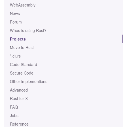
WebAssembly
News
Forum
Whos is using Rust?
Projects
Move to Rust
*.cli.rs
Code Standard
Secure Code
Other implementions
Advanced
Rust for X
FAQ
Jobs
Reference