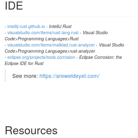
IDE
-
i
n
t
e
l
l
i
j
-
r
u
s
t
.
g
i
t
h
u
b
.
i
o
-
IntelliJ Rust
-
v
i
s
u
a
l
s
t
u
d
i
o
.
c
o
m
/
i
t
e
m
s
/
r
u
s
t
-
l
a
n
g
.
r
u
s
t
-
Visual Studio
Code>Programming Languages>Rust
-
v
i
s
u
a
l
s
t
u
d
i
o
.
c
o
m
/
i
t
e
m
s
/
m
a
t
k
l
a
d
.
r
u
s
t
-
a
n
a
l
y
z
e
r
-
Visual Studio
Code>Programming Languages>rust-analyzer
-
e
c
l
i
p
s
e
.
o
r
g
/
p
r
o
j
e
c
t
s
/
t
o
o
l
s
.
c
o
r
r
o
s
i
o
n
-
Eclipse Corrosion: the
Eclipse IDE for Rust
See more:
h
t
t
p
s
:
/
/
a
r
e
w
e
i
d
e
y
e
t
.
c
o
m
/
Resources