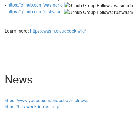
-
h
t
t
p
s
:
/
/
g
i
t
h
u
b
.
c
o
m
/
w
a
s
m
e
r
i
o
-
h
t
t
p
s
:
/
/
g
i
t
h
u
b
.
c
o
m
/
r
u
s
t
w
a
s
m
Learn more:
h
t
t
p
s
:
/
/
w
a
s
m
.
c
l
o
u
d
b
o
o
k
.
w
i
k
i
/
News
h
t
t
p
s
:
/
/
w
w
w
.
y
u
q
u
e
.
c
o
m
/
c
h
a
o
s
b
o
t
/
r
u
s
t
n
e
w
s
h
t
t
p
s
:
/
/
t
h
i
s
-
w
e
e
k
-
i
n
-
r
u
s
t
.
o
r
g
/