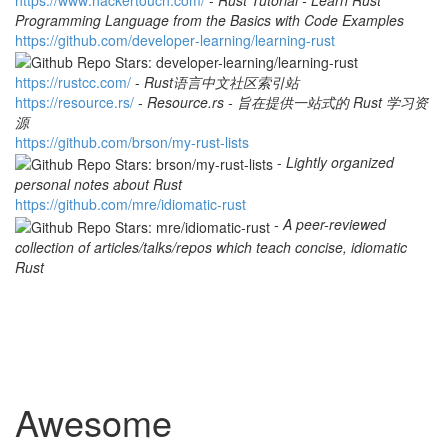
Programming Language from the Basics with Code Examples
h
t
t
p
s
:
/
/
g
i
t
h
u
b
.
c
o
m
/
d
e
v
e
l
o
p
e
r
-
l
e
a
r
n
i
n
g
/
l
e
a
r
n
i
n
g
-
r
u
s
t
h
t
t
p
s
:
/
/
r
u
s
t
c
c
.
c
o
m
/
-
Rust语言中文社区索引站
h
t
t
p
s
:
/
/
r
e
s
o
u
r
c
e
.
r
s
/
-
Resource.rs - 旨在提供一站式的 Rust 学习资
源
h
t
t
p
s
:
/
/
g
i
t
h
u
b
.
c
o
m
/
b
r
s
o
n
/
m
y
-
r
u
s
t
-
l
i
s
t
s
-
Lightly organized
personal notes about Rust
h
t
t
p
s
:
/
/
g
i
t
h
u
b
.
c
o
m
/
m
r
e
/
i
d
i
o
m
a
t
i
c
-
r
u
s
t
-
A peer-reviewed
collection of articles/talks/repos which teach concise, idiomatic
Rust
Awesome