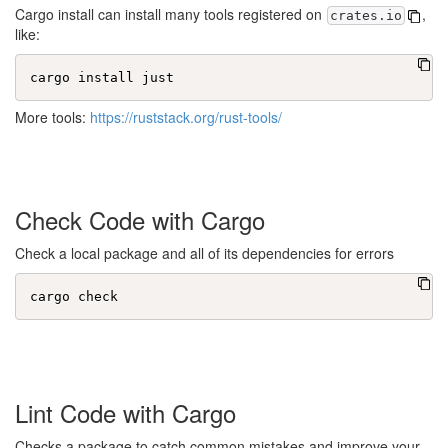
Cargo install can install many tools registered on
,
crates.io
like:
More tools:
h
t
t
p
s
:
/
/
r
u
s
t
s
t
a
c
k
.
o
r
g
/
r
u
s
t
-
t
o
o
l
s
/
Check Code with Cargo
Check a local package and all of its dependencies for errors
Lint Code with Cargo
Checks a package to catch common mistakes and improve your