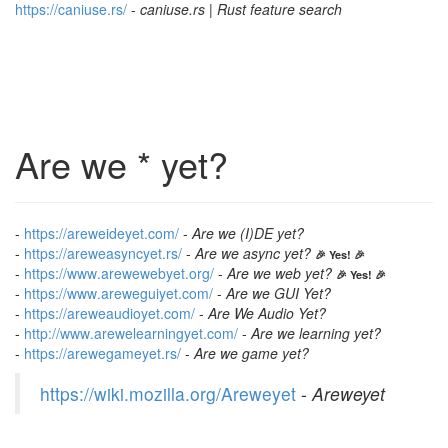
h
t
t
p
s
:
/
/
c
a
n
i
u
s
e
.
r
s
/
-
caniuse.rs | Rust feature search
Are we * yet?
-
h
t
t
p
s
:
/
/
a
r
e
w
e
i
d
e
y
e
t
.
c
o
m
/
-
Are we (I)DE yet?
-
h
t
t
p
s
:
/
/
a
r
e
w
e
a
s
y
n
c
y
e
t
.
r
s
/
-
Are we async yet?
🎉 Yes! 🎉
-
h
t
t
p
s
:
/
/
w
w
w
.
a
r
e
w
e
w
e
b
y
e
t
.
o
r
g
/
-
Are we web yet?
🎉 Yes! 🎉
-
h
t
t
p
s
:
/
/
w
w
w
.
a
r
e
w
e
g
u
i
y
e
t
.
c
o
m
/
-
Are we GUI Yet?
-
h
t
t
p
s
:
/
/
a
r
e
w
e
a
u
d
i
o
y
e
t
.
c
o
m
/
-
Are We Audio Yet?
-
h
t
t
p
:
/
/
w
w
w
.
a
r
e
w
e
l
e
a
r
n
i
n
g
y
e
t
.
c
o
m
/
-
Are we learning yet?
-
h
t
t
p
s
:
/
/
a
r
e
w
e
g
a
m
e
y
e
t
.
r
s
/
-
Are we game yet?
h
t
t
p
s
:
/
/
w
i
k
i
.
m
o
z
i
l
l
a
.
o
r
g
/
A
r
e
w
e
y
e
t
-
Areweyet