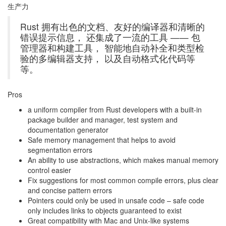
生产力
Rust 拥有出色的文档、友好的编译器和清晰的
错误提示信息， 还集成了一流的工具 —— 包
管理器和构建工具， 智能地自动补全和类型检
验的多编辑器支持， 以及自动格式化代码等
等。
Pros
a uniform compiler from Rust developers with a built-in
package builder and manager, test system and
documentation generator
Safe memory management that helps to avoid
segmentation errors
An ability to use abstractions, which makes manual memory
control easier
Fix suggestions for most common compile errors, plus clear
and concise pattern errors
Pointers could only be used in unsafe code – safe code
only includes links to objects guaranteed to exist
Great compatibility with Mac and Unix-like systems