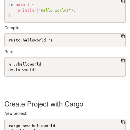
fn
main
(
)
{
println!
(
"Hello world!"
)
;
}
Compile:
Run:
% ./helloworld

Create Project with Cargo
New project:
cargo new helloworld
