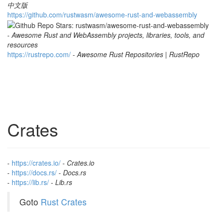
中文版
h
t
t
p
s
:
/
/
g
i
t
h
u
b
.
c
o
m
/
r
u
s
t
w
a
s
m
/
a
w
e
s
o
m
e
-
r
u
s
t
-
a
n
d
-
w
e
b
a
s
s
e
m
b
l
y
-
Awesome Rust and WebAssembly projects, libraries, tools, and
resources
h
t
t
p
s
:
/
/
r
u
s
t
r
e
p
o
.
c
o
m
/
-
Awesome Rust Repositories | RustRepo
Crates
-
https://crates.io/
-
Crates.io
-
https://docs.rs/
-
Docs.rs
-
https://lib.rs/
-
Lib.rs
Goto
Rust Crates