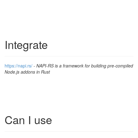
Integrate
h
t
t
p
s
:
/
/
n
a
p
i
.
r
s
/
-
NAPI-RS is a framework for building pre-compiled
Node.js addons in Rust
Can I use