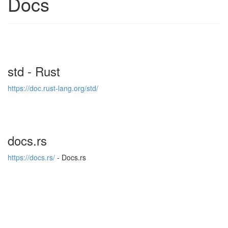
Docs
std - Rust
h
t
t
p
s
:
/
/
d
o
c
.
r
u
s
t
-
l
a
n
g
.
o
r
g
/
s
t
d
/
docs.rs
h
t
t
p
s
:
/
/
d
o
c
s
.
r
s
/
- Docs.rs