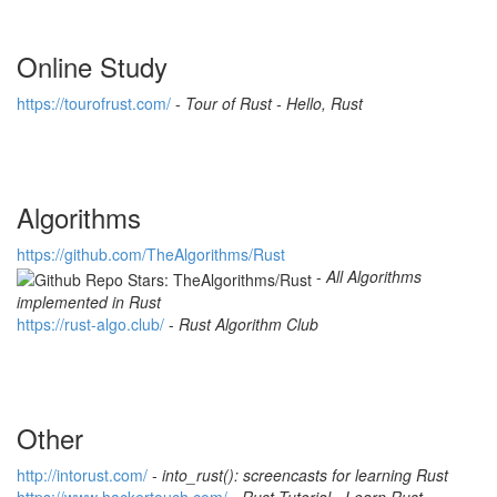
Online Study
https://tourofrust.com/
-
Tour of Rust - Hello, Rust
Algorithms
h
t
t
p
s
:
/
/
g
i
t
h
u
b
.
c
o
m
/
T
h
e
A
l
g
o
r
i
t
h
m
s
/
R
u
s
t
-
All Algorithms
implemented in Rust
h
t
t
p
s
:
/
/
r
u
s
t
-
a
l
g
o
.
c
l
u
b
/
-
Rust Algorithm Club
Other
h
t
t
p
:
/
/
i
n
t
o
r
u
s
t
.
c
o
m
/
-
into_rust(): screencasts for learning Rust
h
t
t
p
s
:
/
/
w
w
w
.
h
a
c
k
e
r
t
o
u
c
h
.
c
o
m
/
-
Rust Tutorial - Learn Rust