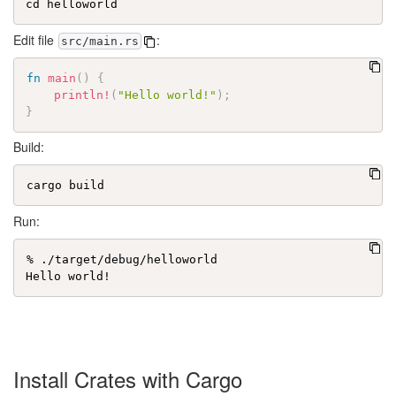
Edit file
:
src/main.rs
fn
main
(
)
{
println!
(
"Hello world!"
)
;
}
Build:
Run:
% ./target/debug/helloworld

Install Crates with Cargo