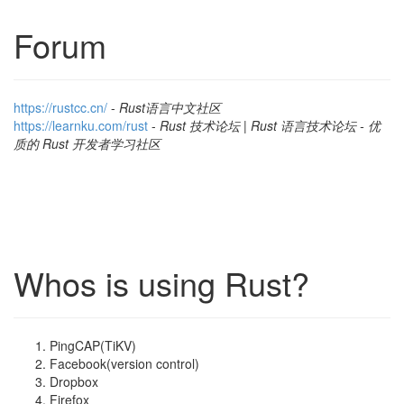
Forum
https://rustcc.cn/
-
Rust语言中文社区
https://learnku.com/rust
-
Rust 技术论坛 | Rust 语言技术论坛 - 优
质的 Rust 开发者学习社区
Whos is using Rust?
PingCAP(TiKV)
Facebook(version control)
Dropbox
Firefox