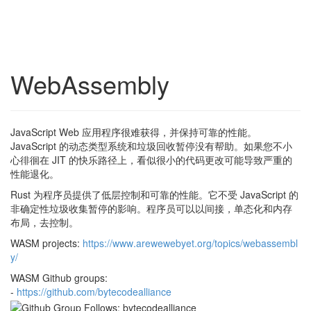
WebAssembly
JavaScript Web 应用程序很难获得，并保持可靠的性能。
JavaScript 的动态类型系统和垃圾回收暂停没有帮助。如果您不小
心徘徊在 JIT 的快乐路径上，看似很小的代码更改可能导致严重的
性能退化。
Rust 为程序员提供了低层控制和可靠的性能。它不受 JavaScript 的
非确定性垃圾收集暂停的影响。程序员可以以间接，单态化和内存
布局，去控制。
WASM projects:
h
t
t
p
s
:
/
/
w
w
w
.
a
r
e
w
e
w
e
b
y
e
t
.
o
r
g
/
t
o
p
i
c
s
/
w
e
b
a
s
s
e
m
b
l
y
/
WASM Github groups:
-
h
t
t
p
s
:
/
/
g
i
t
h
u
b
.
c
o
m
/
b
y
t
e
c
o
d
e
a
l
l
i
a
n
c
e