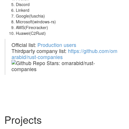
Discord
Linkerd
Google(fuschia)
Microsoft(windows-rs)
AWS(Firecracker)
Huawei(C2Rust)
Official list:
Production users
Thirdparty company list:
h
t
t
p
s
:
/
/
g
i
t
h
u
b
.
c
o
m
/
o
m
a
r
a
b
i
d
/
r
u
s
t
-
c
o
m
p
a
n
i
e
s
Projects