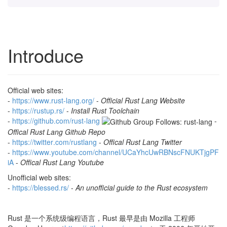
Introduce
Official web sites:
-
h
t
t
p
s
:
/
/
w
w
w
.
r
u
s
t
-
l
a
n
g
.
o
r
g
/
-
Official Rust Lang Website
-
h
t
t
p
s
:
/
/
r
u
s
t
u
p
.
r
s
/
-
Install Rust Toolchain
-
h
t
t
p
s
:
/
/
g
i
t
h
u
b
.
c
o
m
/
r
u
s
t
-
l
a
n
g
-
Offical Rust Lang Github Repo
-
h
t
t
p
s
:
/
/
t
w
i
t
t
e
r
.
c
o
m
/
r
u
s
t
l
a
n
g
-
Offical Rust Lang Twitter
-
h
t
t
p
s
:
/
/
w
w
w
.
y
o
u
t
u
b
e
.
c
o
m
/
c
h
a
n
n
e
l
/
U
C
a
Y
h
c
U
w
R
B
N
s
c
F
N
U
K
T
j
g
P
F
i
A
-
Offical Rust Lang Youtube
Unofficial web sites:
-
h
t
t
p
s
:
/
/
b
l
e
s
s
e
d
.
r
s
/
-
An unofficial guide to the Rust ecosystem
Rust 是一个系统级编程语言，Rust 最早是由 Mozilla 工程师