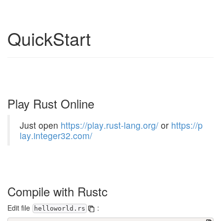
QuickStart
Play Rust Online
Just open
h
t
t
p
s
:
/
/
p
l
a
y
.
r
u
s
t
-
l
a
n
g
.
o
r
g
/
or
h
t
t
p
s
:
/
/
p
l
a
y
.
i
n
t
e
g
e
r
3
2
.
c
o
m
/
Compile with Rustc
Edit file
:
helloworld.rs